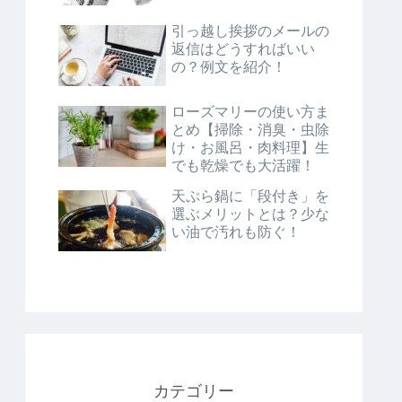
引っ越し挨拶のメールの
返信はどうすればいい
の？例文を紹介！
ローズマリーの使い方ま
とめ【掃除・消臭・虫除
け・お風呂・肉料理】生
でも乾燥でも大活躍！
天ぷら鍋に「段付き」を
選ぶメリットとは？少な
い油で汚れも防ぐ！
カテゴリー