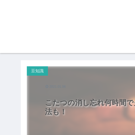
豆知識
2021.01.06
こたつの消し忘れ何時間で
法も！