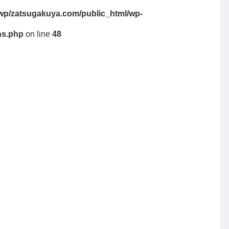
wp/zatsugakuya.com/public_html/wp-
ns.php
on line
48