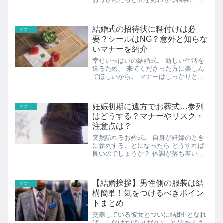
一印象は好印象なものにしたいです。
だからこそ、服装ってとても重要です
よね。 カジュアルな服装で行けば 浮い
結婚式の招待状に糊付けは必
マナー
てしまうかもしれませんし...
要？シールはNG？意外と知らな
いマナーを紹介
幸せいっぱいの結婚式。 新しい生活を
送るため、 来てくださった方に楽しん
でほしいから。 マナーはしっかりと守
りたいですよね。 実は結婚式の招待状
の封の仕方にも マナーがあるって 知っ
ていましたか？ 郵送するときは基本的
妊娠初期に遠方でお葬式…参列
マナー
には糊付けし、 封をし...
はどうする？マナーやリスク・
注意点は？
突然訪れるお葬式。 自身が妊婦のとき
に参列することになったら どうすれば
良いのでしょうか？ 体調が落ち着いて
いて、場所も近場なら あまり悩むこと
もないかと思いますが 妊娠初期に遠方
でお葬式があったときは どうするのが
【結婚挨拶】男性側の服装は結
マナー
ベストなのでしょうか？ ...
構簡単！気をつけるべきポイン
トまとめ
交際している彼女とついに結婚! となれ
ば、しなければいけないことが たくさ