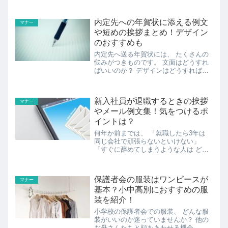
内定先への年賀状に添える例文
マナー
や短めの挨拶まとめ！デザイン
のおすすめも
内定先へ送る年賀状には、 たくさんの
悩みがつきものです。 文面はどうすれ
ばいいのか？ デザインはどうすればい
いのか？ と、迷うことが多くあるでし
ょう。 そもそも年賀状を出すべきかど
うかも 悩みますよね。 そこでこの記事
新入社員が退職するときの挨拶
マナー
では、 そんな内定先に...
やメール例文集！気をつけるポ
イントは？
何年か前までは、 「就職したら3年は
同じ会社で頑張らないといけない」
「すぐに辞めてしまうような人は どこ
の会社でもやっていけない」 というよ
うな風潮がありましたが 少しずつ時代
も変化してきました。 厚生労働省の調
保護者会の服装はワンピースが
マナー
査によると 大学を卒業し...
基本？小中高別におすすめの服
装を紹介！
小学校の保護者会での服装、 どんな服
装がいいのか迷っていませんか？ 他の
お母さんたちと顔をあわせる機会、 第