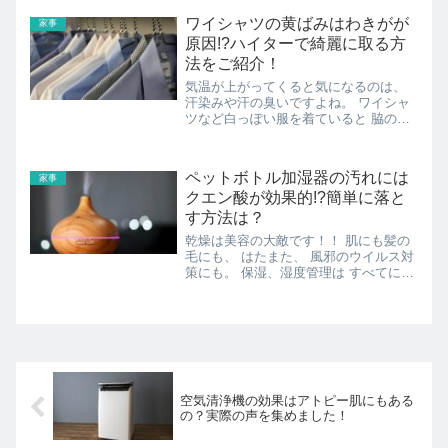
し、節約にもなりますよね！ 今回は、
ワイシャツの黄ばみはわきがが
家事
ハンバーグを冷凍保存する...
原因!?ハイターで綺麗に取る方
法をご紹介！
気温が上がってくると気になるのは、
汗染みや汗の臭いですよね。 ワイシャ
ツなど白っぽい服を着ていると 脇の部
分が黄ばんで来てしまう という経験は
あると思います。 きちんと洗濯をして
いても、 落ちない黄ばみや黒ずみはあ
ペットボトル加湿器の汚れには
家事
ります。 その原因は汗な...
クエン酸が効果的!?簡単に落と
す方法は？
乾燥は美容の大敵です！！ 肌にも髪の
毛にも、 はたまた、 風邪のウイルス対
策にも。 保湿、湿度管理は すべてにお
いて大切なことです。 しかし、わかっ
ていながら… 空気清浄機や加湿器とい
うものは、 置き場所のサイズもお値段
も かわいいものでは...
空気清浄機の効果はアトピー肌にもある
の？実際の声を集めました！