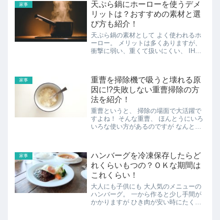
天ぷら鍋にホーローを使うデメ
家事
ないイヤな臭いが 発...
リットは？おすすめの素材と選
び方も紹介！
天ぷら鍋の素材として よく使われるホ
ーロー。 メリットは多くありますが、
衝撃に弱い、重くて扱いにくい、 IHで
の使用に制限があるなど、 デメリット
があるのも事実です。 ホーローの天ぷ
ら鍋を使うメリットとデメリット まず
重曹を掃除機で吸うと壊れる原
家事
メリットとしては、密...
因に!?失敗しない重曹掃除の方
法を紹介！
重曹というと、 掃除の場面で大活躍で
すよね！ そんな重曹、 ほんとうにいろ
いろな使い方があるのですが なんとカ
ーペットの臭いをとる こともできるん
です。 やり方は、 カーペットに重曹を
そのまま振りかける 粉末状の重曹をそ
ハンバーグを冷凍保存したらど
家事
のまま直接カーペット...
れくらいもつの？ＯＫな期間は
これくらい！
大人にも子供にも 大人気のメニューの
ハンバーグ。 一から作ると少し手間が
かかりますが ひき肉が安い時にたくさ
ん買っておいて ハンバーグを作りその
まま冷凍保存できれば とても便利です