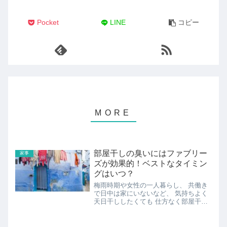
Pocket
LINE
コピー
部屋干しの臭いにはファブリー
家事
ズが効果的！ベストなタイミン
グはいつ？
梅雨時期や女性の一人暮らし、 共働き
で日中は家にいないなど、 気持ちよく
天日干ししたくても 仕方なく部屋干し
するしかない 場合がありますよね。 そ
んな時に気になるのが 部屋干しの臭い
です。 生乾きのような、 なんとも言え