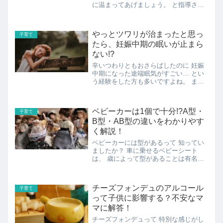
に温まってあげましょう。 と指導され
ます。 赤ちゃんを育てる際、初めてで
あれば 些細なことでも神経質になりが
ちです。 赤ちゃんが家にやってくるま
やっとツワリが治まったと思っ
子育て
で シャワー派だった場...
たら、妊娠中期の眠いが止まら
ない!?
辛いつわりともおさらばしたのに 妊娠
中期になった途端眠気がすごい… とい
う経験をした方も多いですよね。 まる
でお腹の赤ちゃんが 休むなさいって言
っているかのような 眠気が襲ってきま
す。 もしかして私だけなの？ みんなこ
ベビーカーは1個で十分!?A型・
子育て
んなに眠気と戦っている...
B型・AB型の違いをわかりやす
く解説！
ベビーカーには型があるって 知ってい
ましたか？ 車に乗せるベビーシート
は、 歳によって型があることは有名で
すが、 実はベビーカーにも同じように
歳に合わせて型があるのです。 歳によ
ってということは、時期が来たら 買い
チーズフォンデュのアルコール
子育て
替えないといけないという...
って子供に影響する？不安なマ
マに解答！
チーズフォンデュって 特別な感じがし