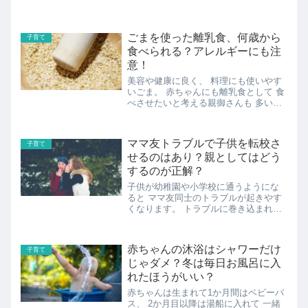
ごまを使った離乳食、何歳から
子育て
食べられる？アレルギーにも注
意！
美容や健康に良く、 料理にも使いやす
いごま。 赤ちゃんにも離乳食として 食
べさせたいと考える親御さんも 多いか
と思いますが、 何歳くらいからならい
いんでしょうか？ また、ごまを離乳食
として使う場合の 適切な量や注意点な
ママ友トラブルで子供を転校さ
子育て
どについても調べてみま...
せるのはあり？親としてはどう
するのが正解？
子供が幼稚園や小学校に通うようにな
ると ママ友同士のトラブルが起きやす
くなります。 トラブルに巻き込まれな
いために、 ママ友との付き合い方や対
処法について 紹介したいと思います。
ママ友トラブルで仲間はずれにされて
赤ちゃんの沐浴はシャワーだけ
子育て
しまった…今後どう行動すべ...
じゃダメ？冬は毎日お風呂に入
れたほうがいい？
赤ちゃんは生まれて1か月間はベビーバ
ス、 2か月目以降は湯船に入れて 一緒