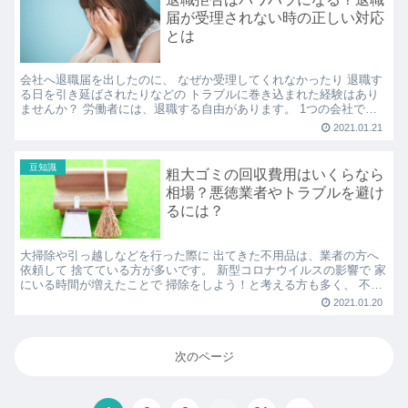
届が受理されない時の正しい対応
とは
会社へ退職届を出したのに、 なぜか受理してくれなかったり 退職す
る日を引き延ばされたりなどの トラブルに巻き込まれた経験はあり
ませんか？ 労働者には、退職する自由があります。 1つの会社で永
遠に働き続けなくてはいけない という決まりはないの...
2021.01.21
豆知識
粗大ゴミの回収費用はいくらなら
相場？悪徳業者やトラブルを避け
るには？
大掃除や引っ越しなどを行った際に 出てきた不用品は、業者の方へ
依頼して 捨てている方が多いです。 新型コロナウイルスの影響で 家
にいる時間が増えたことで 掃除をしよう！と考える方も多く、 不用
品回収の依頼をする方が増えています。 ですが、気...
2021.01.20
次のページ