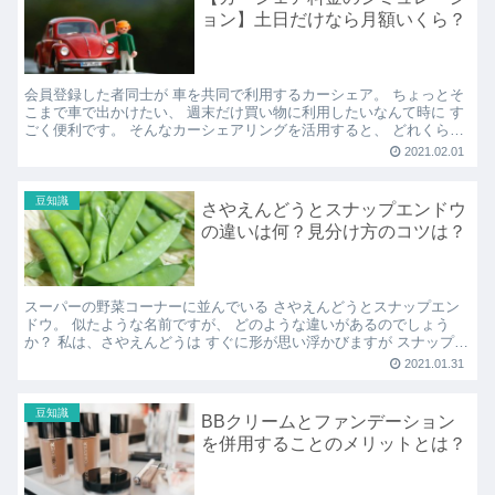
ョン】土日だけなら月額いくら？
会員登録した者同士が 車を共同で利用するカーシェア。 ちょっとそ
こまで車で出かけたい、 週末だけ買い物に利用したいなんて時に す
ごく便利です。 そんなカーシェアリングを活用すると、 どれくらい
費用が必要なのでしょうか。 今回は、カーシェアの...
2021.02.01
豆知識
さやえんどうとスナップエンドウ
の違いは何？見分け方のコツは？
スーパーの野菜コーナーに並んでいる さやえんどうとスナップエン
ドウ。 似たような名前ですが、 どのような違いがあるのでしょう
か？ 私は、さやえんどうは すぐに形が思い浮かびますが スナップエ
ンドウは はっきり思い出せませんでした。 また、絹...
2021.01.31
豆知識
BBクリームとファンデーション
を併用することのメリットとは？