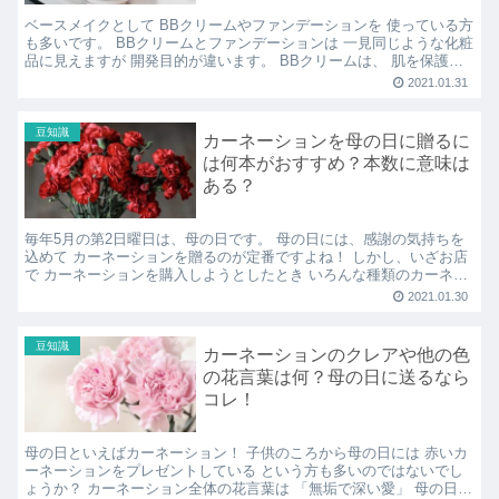
ベースメイクとして BBクリームやファンデーションを 使っている方
も多いです。 BBクリームとファンデーションは 一見同じような化粧
品に見えますが 開発目的が違います。 BBクリームは、 肌を保護す
るために作られたクリーム なのに対し、 フ...
2021.01.31
豆知識
カーネーションを母の日に贈るに
は何本がおすすめ？本数に意味は
ある？
毎年5月の第2日曜日は、母の日です。 母の日には、感謝の気持ちを
込めて カーネーションを贈るのが定番ですよね！ しかし、いざお店
で カーネーションを購入しようとしたとき いろんな種類のカーネー
ションがあって 迷ってしまった経験もあることでし...
2021.01.30
豆知識
カーネーションのクレアや他の色
の花言葉は何？母の日に送るなら
コレ！
母の日といえばカーネーション！ 子供のころから母の日には 赤いカ
ーネーションをプレゼントしている という方も多いのではないでし
ょうか？ カーネーション全体の花言葉は 「無垢で深い愛」 母の日に