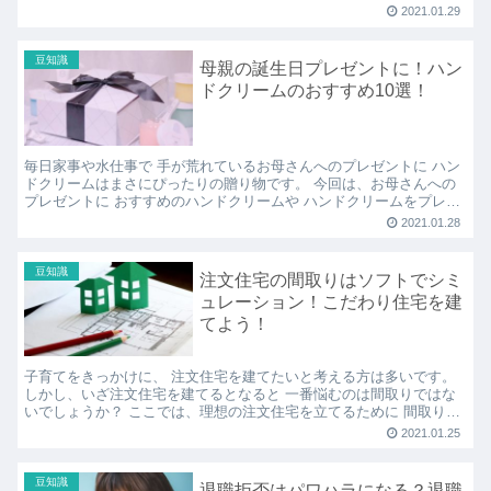
ぴったりの花言葉ですよね。 母の日といえば 赤や...
2021.01.29
豆知識
母親の誕生日プレゼントに！ハン
ドクリームのおすすめ10選！
毎日家事や水仕事で 手が荒れているお母さんへのプレゼントに ハン
ドクリームはまさにぴったりの贈り物です。 今回は、お母さんへの
プレゼントに おすすめのハンドクリームや ハンドクリームをプレゼ
ントする意味を 紹介していきます。 予算や重視した...
2021.01.28
豆知識
注文住宅の間取りはソフトでシミ
ュレーション！こだわり住宅を建
てよう！
子育てをきっかけに、 注文住宅を建てたいと考える方は多いです。
しかし、いざ注文住宅を建てるとなると 一番悩むのは間取りではな
いでしょうか？ ここでは、理想の注文住宅を立てるために 間取りを
シュミレーションできるソフトを 紹介していきます。...
2021.01.25
豆知識
退職拒否はパワハラになる？退職