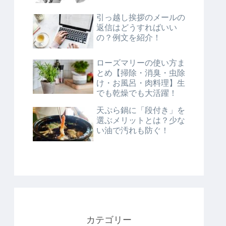
引っ越し挨拶のメールの
返信はどうすればいい
の？例文を紹介！
ローズマリーの使い方ま
とめ【掃除・消臭・虫除
け・お風呂・肉料理】生
でも乾燥でも大活躍！
天ぷら鍋に「段付き」を
選ぶメリットとは？少な
い油で汚れも防ぐ！
カテゴリー