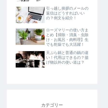
引っ越し挨拶のメールの
返信はどうすればいい
の？例文を紹介！
ローズマリーの使い方ま
とめ【掃除・消臭・虫除
け・お風呂・肉料理】生
でも乾燥でも大活躍！
天ぷら鍋と普通の鍋の違
い！代用はできるの？揚
げ物以外の使い道は？
カテゴリー