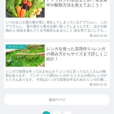
件や駆除方法を覚えておこう！
いつのまにか葉の裏や茎に 発生してしまっているアブラムシ。 この
アブラムシ、 葉や茎から養分を吸い取ってしまうんです。 ほかの植
物から 病気を運んでくる可能性もあるらしく 花を育てるにしても 野
菜を育てるにしても とても厄介な害虫なんです！...
2021.01.16
ガーデニング
レンガを使った花壇作り♪レンガ
の積み方からサイズまで詳しくご
紹介！
レンガで花壇を作ってみませんか？ レンガと言ってもたくさんの種
類があります。 アンティーク調のレンガや たくさんの色のレンガが
たくさんあります。 今回はレンガで花壇を作るための レンガの種類
やレンガの積み方をご紹介します♪ 素敵な花壇を作っ...
2021.01.15
次のページ