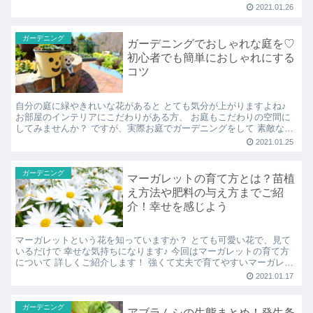
物、ハーブを 紹介していきます。 【家庭菜園】簡単...
2021.01.26
ガーデニング
ガーデニングでおしゃれな庭を♡
初心者でも簡単におしゃれにする
コツ
自分の庭に緑やきれいな花があると とても気分が上がりますよね♪
お部屋のインテリアにこだわりがある方、 お庭もこだわりの空間に
してみませんか？ ですが、実際お庭でガーデニングをして 素敵な空
間を作っている人は少ないです。 なぜなら、 好きな...
2021.01.25
ガーデニング
マーガレットの育て方とは？苗植
え方法や肥料の与え方までご紹
介！幸せを感じよう
マーガレットという花を知っていますか？ とても可愛い花で、見て
いるだけで 幸せな気持ちになります♪ 今回はマーガレットの育て方
について 詳しくご紹介します！ 強くて丈夫で育てやすいマーガレッ
ト、 興味があればぜひ育ててみてくださいね。 マー...
2021.01.17
ガーデニング
アブラムシの生態まとめ！発生条