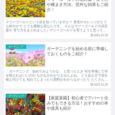
や種まき方法、意外な効果もご紹
介！
マリーゴールドという花を知っていますか？ 黄色やオレンジがとて
も鮮やかで とても素敵な花なんです。 そんなマリーゴールドの花言
葉や 育て方をまとめました♪ マリーゴールドを育てようと思ってい
る方は ぜひ、参考にしてみてくださいね。 マリーゴ...
2021.01.29
ガーデニング
ガーデニングを始める前に準備し
ておくものをご紹介！
「ガーデニング、始めてみようかな」 と思ったとき 何を準備して何
を植えればいいのか なかなかわかりませんよね。 とりあえずで花を
植え付けても 枯れてしまったり肥料がわからなかったり たくさんの
課題があります。 今回は初めてガーデニングを行う...
2021.01.28
ガーデニング
【家庭菜園】初心者でアパート住
みでもできる方法！おすすめの本
や道具も紹介