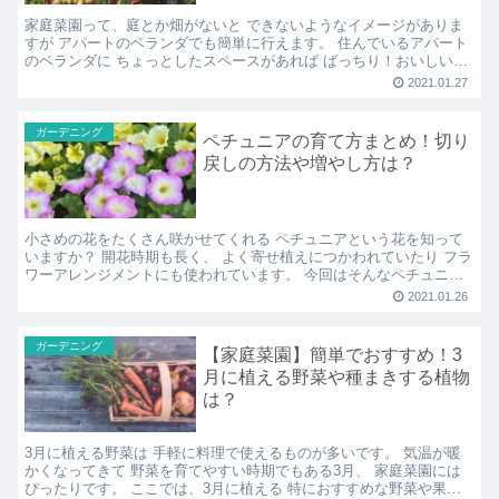
家庭菜園って、庭とか畑がないと できないようなイメージがありま
すが アパートのベランダでも簡単に行えます。 住んでいるアパート
のベランダに ちょっとしたスペースがあれば ばっちり！おいしい野
菜が育てられますよ♪ 今回は、初心者でも簡単に育て...
2021.01.27
ガーデニング
ペチュニアの育て方まとめ！切り
戻しの方法や増やし方は？
小さめの花をたくさん咲かせてくれる ペチュニアという花を知って
いますか？ 開花時期も長く、 よく寄せ植えにつかわれていたり フラ
ワーアレンジメントにも使われています。 今回はそんなペチュニア
の魅力と 育て方をご紹介していきます！ ペチュニア...
2021.01.26
ガーデニング
【家庭菜園】簡単でおすすめ！3
月に植える野菜や種まきする植物
は？
3月に植える野菜は 手軽に料理で使えるものが多いです。 気温が暖
かくなってきて 野菜を育てやすい時期でもある3月、 家庭菜園には
ぴったりです。 ここでは、3月に植える 特におすすめな野菜や果