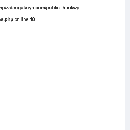
wp/zatsugakuya.com/public_html/wp-
ns.php
on line
48