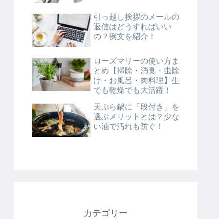
引っ越し挨拶のメールの
返信はどうすればいい
の？例文を紹介！
ローズマリーの使い方ま
とめ【掃除・消臭・虫除
け・お風呂・肉料理】生
でも乾燥でも大活躍！
天ぷら鍋に「段付き」を
選ぶメリットとは？少な
い油で汚れも防ぐ！
カテゴリー