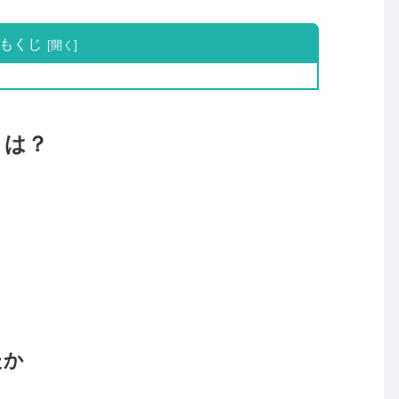
もくじ
トは？
たか